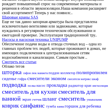
рождает повышенный спрос на современные материалы и
решения в области звукоизоляции.Наша компания расширяет
свой ассортимент! Теперь у нас появилс..
Шаровые краны SAS
Еще не так давно запорная арматура была представлена
исключительно вентилями или задвижками, которые
нуждались в регулярном техническом обслуживании и
ежегодной проверке. Эксплуатация традиционной тру..
Насосы и насосная техника UNIPUMP
Обеспечение подачи воды и отвода сточных вод – одна из
главных проблем тех людей, которые проживают в домах, не
имеющих подключения к централизованным сетям
водоснабжения и канализации. Самым простым ..
Смотреть все статьи
Облако тегов
шторка
полипропилен
поддон
коллектор
сифон
люк
манжета
смесители эконом
сиденье
гофра
смесители матрикс
шкаф
подводка
прокладка
насос
радиатор
полка
кран
инсталляция
смеситель для кухни
смеситель для
ванной
смеситель
шланг
экран
счетчик
умывальник
санфаянс
коврик
горшок для ребенка
тумба
ванна