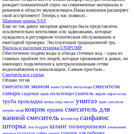
рождает повышенный спрос на современные материалы и
решения в области звукоизоляции.Наша компания расширяет
свой ассортимент! Теперь у нас появилс..
Шаровые краны SAS
Еще не так давно запорная арматура была представлена
исключительно вентилями или задвижками, которые
нуждались в регулярном техническом обслуживании и
ежегодной проверке. Эксплуатация традиционной тру..
Насосы и насосная техника UNIPUMP
Обеспечение подачи воды и отвода сточных вод – одна из
главных проблем тех людей, которые проживают в домах, не
имеющих подключения к централизованным сетям
водоснабжения и канализации. Самым простым ..
Смотреть все статьи
Облако тегов
смесители эконом
смесители
тумба
ванна
инсталляция
самара
сиденье
полотенцесушитель
экран
кран
полка
сифон
унитаз
труба
прокладка
пнд
насос
мойка
трап
смесители
смеситель для
коврик
ершик
матрикс
шкаф
ванной
смеситель
санфаянс
коллектор
шторка
шланг
полипропилен
поддон
люк
умывальник
горшок для ребенка
радиатор
гофра
арматура
счетчик