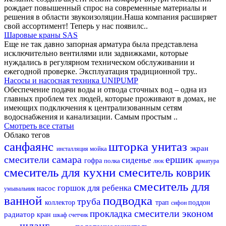
рождает повышенный спрос на современные материалы и
решения в области звукоизоляции.Наша компания расширяет
свой ассортимент! Теперь у нас появилс..
Шаровые краны SAS
Еще не так давно запорная арматура была представлена
исключительно вентилями или задвижками, которые
нуждались в регулярном техническом обслуживании и
ежегодной проверке. Эксплуатация традиционной тру..
Насосы и насосная техника UNIPUMP
Обеспечение подачи воды и отвода сточных вод – одна из
главных проблем тех людей, которые проживают в домах, не
имеющих подключения к централизованным сетям
водоснабжения и канализации. Самым простым ..
Смотреть все статьи
Облако тегов
санфаянс
шторка
унитаз
экран
мойка
инсталляция
смесители самара
ершик
сиденье
гофра
полка
люк
арматура
смеситель для кухни
смеситель
коврик
смеситель для
горшок для ребенка
насос
умывальник
ванной
подводка
труба
коллектор
трап
поддон
сифон
смесители эконом
прокладка
радиатор
кран
шкаф
счетчик
шланг