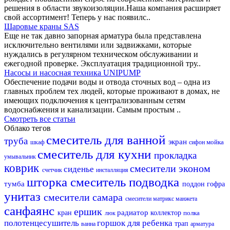
решения в области звукоизоляции.Наша компания расширяет
свой ассортимент! Теперь у нас появилс..
Шаровые краны SAS
Еще не так давно запорная арматура была представлена
исключительно вентилями или задвижками, которые
нуждались в регулярном техническом обслуживании и
ежегодной проверке. Эксплуатация традиционной тру..
Насосы и насосная техника UNIPUMP
Обеспечение подачи воды и отвода сточных вод – одна из
главных проблем тех людей, которые проживают в домах, не
имеющих подключения к централизованным сетям
водоснабжения и канализации. Самым простым ..
Смотреть все статьи
Облако тегов
смеситель для ванной
труба
экран
мойка
шкаф
сифон
смеситель для кухни
прокладка
умывальник
коврик
смесители эконом
сиденье
счетчик
инсталляция
шторка
смеситель
подводка
тумба
поддон
гофра
унитаз
смесители самара
смесители матрикс
манжета
санфаянс
ершик
радиатор
кран
коллектор
полка
люк
полотенцесушитель
горшок для ребенка
трап
ванна
арматура