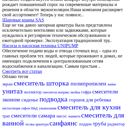
рождает повышенный спрос на современные материалы и
решения в области звукоизоляции.Наша компания расширяет
свой ассортимент! Теперь у нас появилс..
Шаровые краны SAS
Еще не так давно запорная арматура была представлена
исключительно вентилями или задвижками, которые
нуждались в регулярном техническом обслуживании и
ежегодной проверке. Эксплуатация традиционной тру..
Насосы и насосная техника UNIPUMP
Обеспечение подачи воды и отвода сточных вод – одна из
главных проблем тех людей, которые проживают в домах, не
имеющих подключения к централизованным сетям
водоснабжения и канализации. Самым простым ..
Смотреть все статьи
Облако тегов
смеситель
шторка
полипропилен
экран
ванна
унитаз
смесители
коллектор
мойка
гофра
смесители матрикс
подводка
эконом
сиденье
горшок для ребенка
смеситель для кухни
пнд
инсталляция
сифон
умывальник
смеситель для
смесители самара
насос
трап
манжета
ванной
санфаянс
труба
радиатор
полка
поддон
арматура