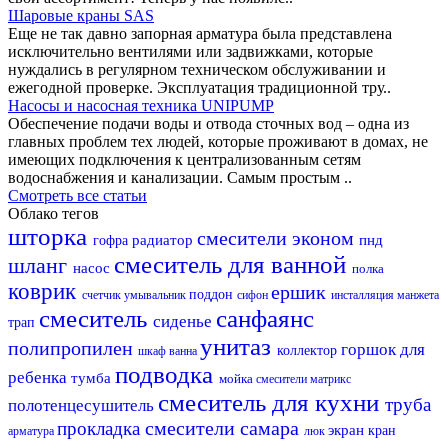
Шаровые краны SAS
Еще не так давно запорная арматура была представлена
исключительно вентилями или задвижками, которые
нуждались в регулярном техническом обслуживании и
ежегодной проверке. Эксплуатация традиционной тру..
Насосы и насосная техника UNIPUMP
Обеспечение подачи воды и отвода сточных вод – одна из
главных проблем тех людей, которые проживают в домах, не
имеющих подключения к централизованным сетям
водоснабжения и канализации. Самым простым ..
Смотреть все статьи
Облако тегов
шторка
смесители эконом
радиатор
пнд
гофра
смеситель для ванной
шланг
насос
полка
коврик
ершик
поддон
счетчик
умывальник
сифон
инсталляция
манжета
смеситель
санфаянс
сиденье
трап
унитаз
полипропилен
горшок для
коллектор
шкаф
ванна
подводка
ребенка
тумба
мойка
смесители матрикс
смеситель для кухни
труба
полотенцесушитель
смесители самара
прокладка
экран
кран
арматура
люк