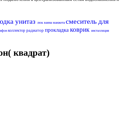
водка
унитаз
смеситель для
люк
ванна
манжета
коврик
прокладка
радиатор
коллектор
сифон
инсталляция
он( квадрат)