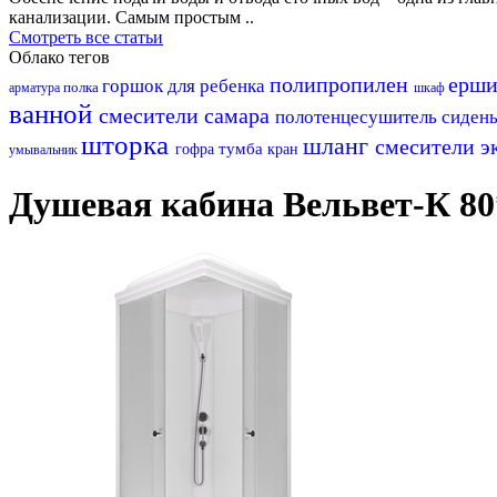
канализации. Самым простым ..
Смотреть все статьи
Облако тегов
полипропилен
ерш
горшок для ребенка
полка
арматура
шкаф
ванной
смесители самара
полотенцесушитель
сиден
шторка
шланг
смесители 
тумба
гофра
кран
умывальник
Душевая кабина Вельвет-К 80*