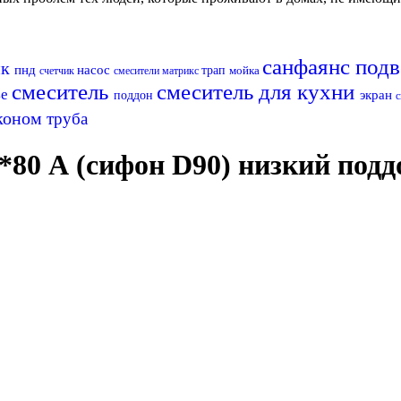
санфаянс
под
ик
пнд
насос
трап
мойка
счетчик
смесители матрикс
смеситель
смеситель для кухни
ье
экран
поддон
эконом
труба
80 А (сифон D90) низкий подд