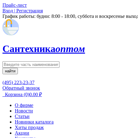
Прайс-лист
Вход | Регистрация
График работы:
будни: 8:00 - 18:00, суббота и воскресенье вых
Сантехника
оптом
найти
(495) 223-23-37
Обратный звонок
Корзина
(0)
0.00
₽
О фирме
Новости
Статьи
Новинки каталога
Хиты продаж
Акции