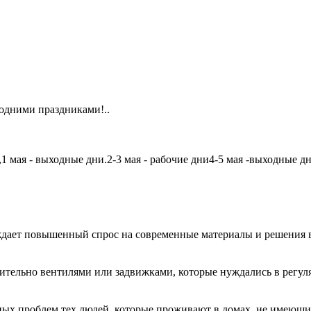
одними праздниками!..
мая - выходные дни.2-3 мая - рабочие дни4-5 мая -выходные дни6
дает повышенный спрос на современные материалы и решения в
чительно вентилями или задвижками, которые нуждались в регу
авных проблем тех людей, которые проживают в домах, не имеющ