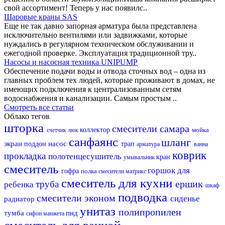
свой ассортимент! Теперь у нас появилс..
Шаровые краны SAS
Еще не так давно запорная арматура была представлена
исключительно вентилями или задвижками, которые
нуждались в регулярном техническом обслуживании и
ежегодной проверке. Эксплуатация традиционной тру..
Насосы и насосная техника UNIPUMP
Обеспечение подачи воды и отвода сточных вод – одна из
главных проблем тех людей, которые проживают в домах, не
имеющих подключения к централизованным сетям
водоснабжения и канализации. Самым простым ..
Смотреть все статьи
Облако тегов
шторка
смесители самара
коллектор
мойка
счетчик
люк
санфаянс
шланг
экран
насос
поддон
трап
арматура
ванна
коврик
прокладка
полотенцесушитель
кран
умывальник
смеситель
горшок для
гофра
полка
смесители матрикс
смеситель для кухни
ершик
труба
ребенка
шкаф
подводка
смесители эконом
сиденье
радиатор
унитаз
полипропилен
тумба
пнд
сифон
манжета