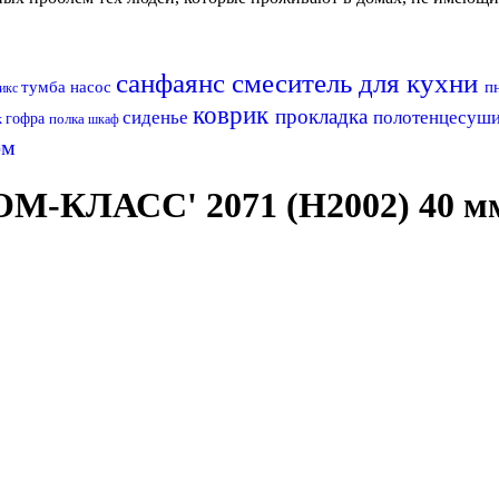
санфаянс
смеситель для кухни
тумба
насос
п
рикс
коврик
прокладка
сиденье
полотенцесуш
гофра
полка
к
шкаф
ом
ОМ-КЛАСС' 2071 (H2002) 40 м