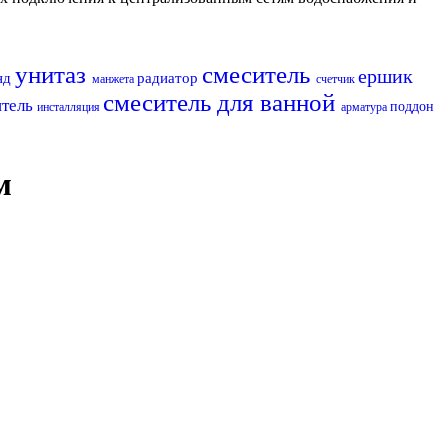
унитаз
смеситель
ершик
нд
радиатор
манжета
счетчик
смеситель для ванной
итель
поддон
инсталляция
арматура
м