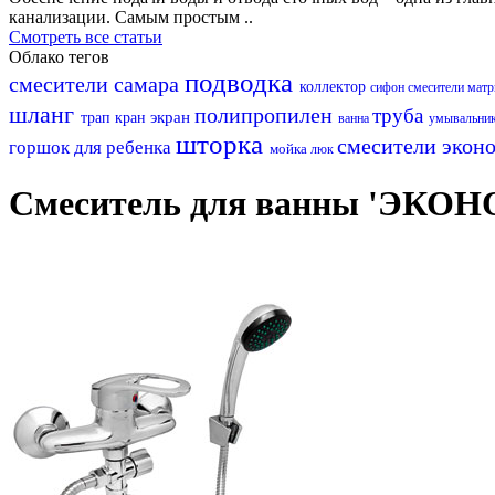
канализации. Самым простым ..
Смотреть все статьи
Облако тегов
подводка
смесители самара
коллектор
сифон
смесители мат
шланг
полипропилен
труба
экран
трап
кран
ванна
умывальни
шторка
смесители экон
горшок для ребенка
мойка
люк
Смеситель для ванны 'ЭКОН