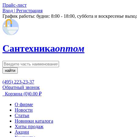
Прайс-лист
Вход | Регистрация
График работы:
будни: 8:00 - 18:00, суббота и воскресенье вых
Сантехника
оптом
найти
(495) 223-23-37
Обратный звонок
Корзина
(0)
0.00
₽
О фирме
Новости
Статьи
Новинки каталога
Хиты продаж
Акции