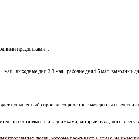
одними праздниками!..
мая - выходные дни.2-3 мая - рабочие дни4-5 мая -выходные дни6
дает повышенный спрос на современные материалы и решения в
чительно вентилями или задвижками, которые нуждались в регу
авных проблем тех людей, которые проживают в домах, не имеющ