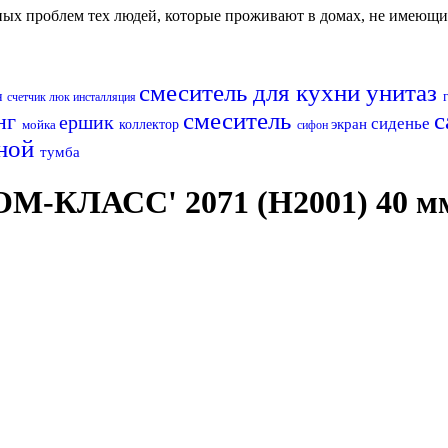
авных проблем тех людей, которые проживают в домах, не имеющ
смеситель для кухни
унитаз
н
счетчик
люк
инсталляция
смеситель
с
нг
ершик
сиденье
экран
мойка
коллектор
сифон
нной
тумба
ОМ-КЛАСС' 2071 (H2001) 40 м