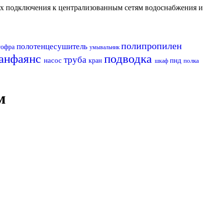
их подключения к централизованным сетям водоснабжения и
полипропилен
полотенцесушитель
гофра
умывальник
анфаянс
подводка
труба
насос
пнд
кран
полка
шкаф
м