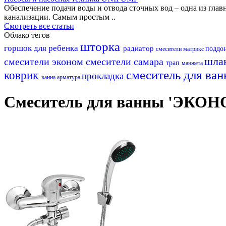
Обеспечение подачи воды и отвода сточных вод – одна из гл
канализации. Самым простым ..
Смотреть все статьи
Облако тегов
шторка
горшок для ребенка
радиатор
поддо
смесители матрикс
шла
смесители эконом
смесители самара
трап
манжета
смеситель для ва
коврик
прокладка
ванна
арматура
Смеситель для ванны 'ЭКОН