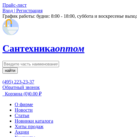
Прайс-лист
Вход | Регистрация
График работы:
будни: 8:00 - 18:00, суббота и воскресенье вых
Сантехника
оптом
найти
(495) 223-23-37
Обратный звонок
Корзина
(0)
0.00
₽
О фирме
Новости
Статьи
Новинки каталога
Хиты продаж
Акции