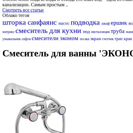
канализации. Самым простым ..
Смотреть все статьи
Облако тегов
шторка
санфаянс
подводка
ершик
насос
ко
шкаф
смеситель для кухни
труба
пнд
матрикс
инсталляция
ман
смесители эконом
экран
полка
трап
кра
умывальник
сифон
счетчик
Смеситель для ванны 'ЭКОНО