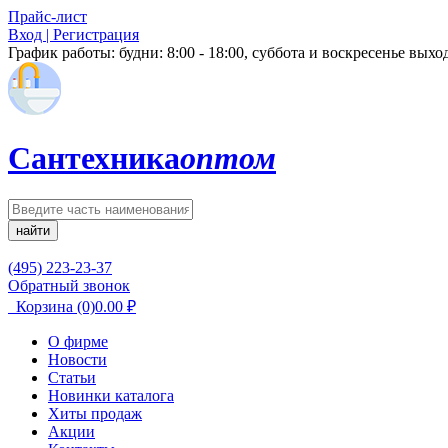
Прайс-лист
Вход | Регистрация
График работы:
будни: 8:00 - 18:00, суббота и воскресенье вых
Сантехника
оптом
найти
(495) 223-23-37
Обратный звонок
Корзина
(0)
0.00
₽
О фирме
Новости
Статьи
Новинки каталога
Хиты продаж
Акции