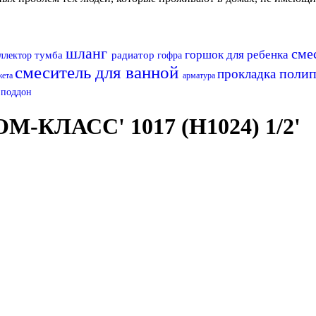
шланг
сме
горшок для ребенка
тумба
радиатор
ллектор
гофра
смеситель для ванной
поли
прокладка
жета
арматура
н
поддон
М-КЛАСС' 1017 (H1024) 1/2'