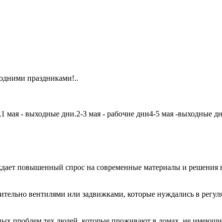
одними праздниками!..
мая - выходные дни.2-3 мая - рабочие дни4-5 мая -выходные дни6
дает повышенный спрос на современные материалы и решения в
чительно вентилями или задвижками, которые нуждались в регу
авных проблем тех людей, которые проживают в домах, не имеющ