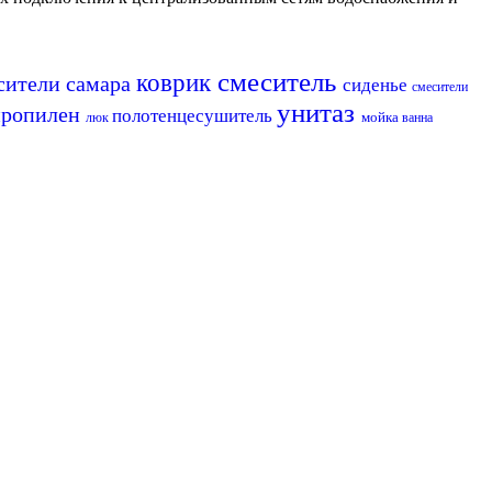
смеситель
коврик
сители самара
сиденье
смесители
унитаз
пропилен
полотенцесушитель
мойка
люк
ванна