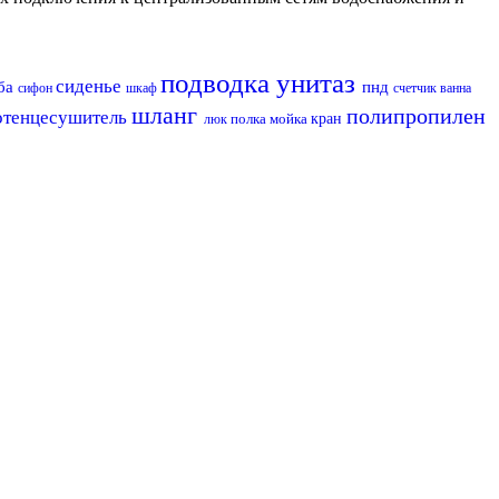
подводка
унитаз
сиденье
ба
пнд
сифон
шкаф
счетчик
ванна
шланг
полипропилен
отенцесушитель
полка
мойка
кран
люк