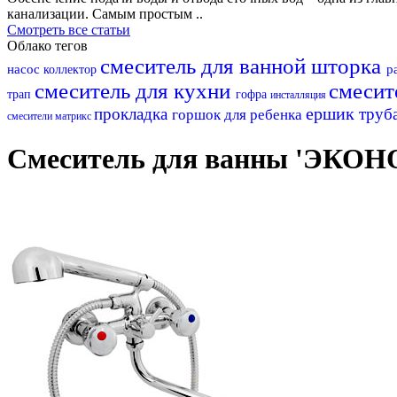
канализации. Самым простым ..
Смотреть все статьи
Облако тегов
смеситель для ванной
шторка
насос
р
коллектор
смеситель для кухни
смесит
трап
гофра
инсталляция
ершик
прокладка
труб
горшок для ребенка
смесители матрикс
Смеситель для ванны 'ЭКОНО