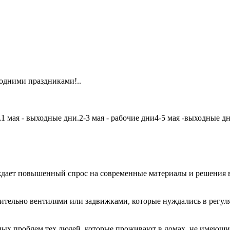
одними праздниками!..
мая - выходные дни.2-3 мая - рабочие дни4-5 мая -выходные дни6
дает повышенный спрос на современные материалы и решения в
чительно вентилями или задвижками, которые нуждались в регу
авных проблем тех людей, которые проживают в домах, не имеющ