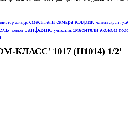
коврик
смесители самара
адиатор
экран
тум
арматура
манжета
ель
санфаянс
смесители эконом
пол
поддон
умывальник
а
М-КЛАСС' 1017 (H1014) 1/2'