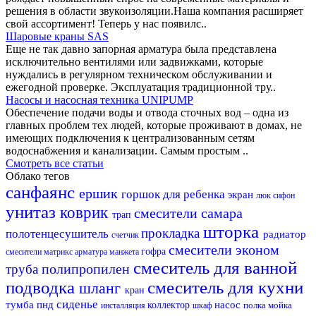
решения в области звукоизоляции.Наша компания расширяет
свой ассортимент! Теперь у нас появилс..
Шаровые краны SAS
Еще не так давно запорная арматура была представлена
исключительно вентилями или задвижками, которые
нуждались в регулярном техническом обслуживании и
ежегодной проверке. Эксплуатация традиционной тру..
Насосы и насосная техника UNIPUMP
Обеспечение подачи воды и отвода сточных вод – одна из
главных проблем тех людей, которые проживают в домах, не
имеющих подключения к централизованным сетям
водоснабжения и канализации. Самым простым ..
Смотреть все статьи
Облако тегов
санфаянс
ершик
горшок для ребенка
экран
люк
сифон
унитаз
коврик
смесители самара
трап
шторка
прокладка
полотенцесушитель
радиатор
счетчик
смесители эконом
гофра
смесители матрикс
арматура
манжета
смеситель для ванной
полипропилен
труба
подводка
смеситель для кухни
шланг
кран
сиденье
тумба
пнд
насос
коллектор
полка
мойка
инсталляция
шкаф