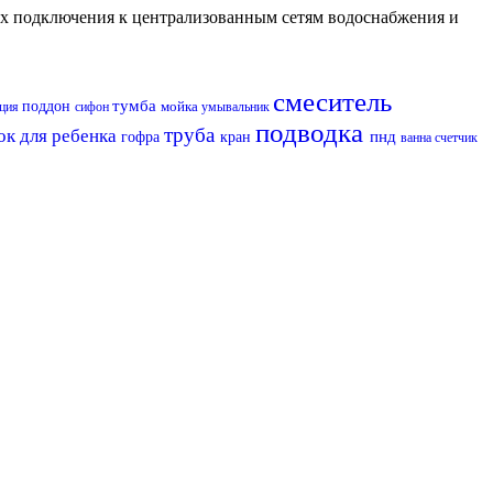
их подключения к централизованным сетям водоснабжения и
смеситель
тумба
поддон
мойка
яция
сифон
умывальник
подводка
труба
ок для ребенка
пнд
гофра
кран
ванна
счетчик