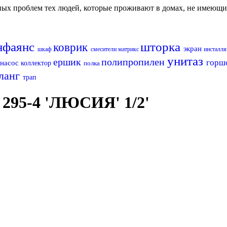
авных проблем тех людей, которые проживают в домах, не имеющ
нфаянс
шторка
коврик
экран
шкаф
смесители матрикс
инсталл
унитаз
ершик
полипропилен
горш
насос
коллектор
полка
ланг
трап
295-4 'ЛЮСИЯ' 1/2'