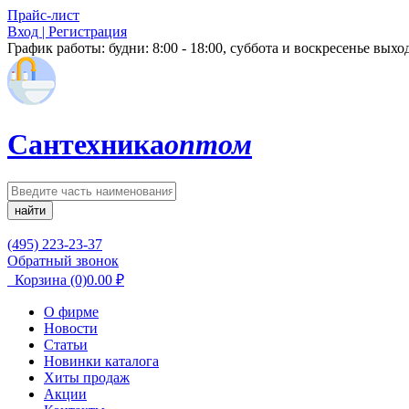
Прайс-лист
Вход | Регистрация
График работы:
будни: 8:00 - 18:00, суббота и воскресенье вых
Сантехника
оптом
найти
(495) 223-23-37
Обратный звонок
Корзина
(0)
0.00
₽
О фирме
Новости
Статьи
Новинки каталога
Хиты продаж
Акции