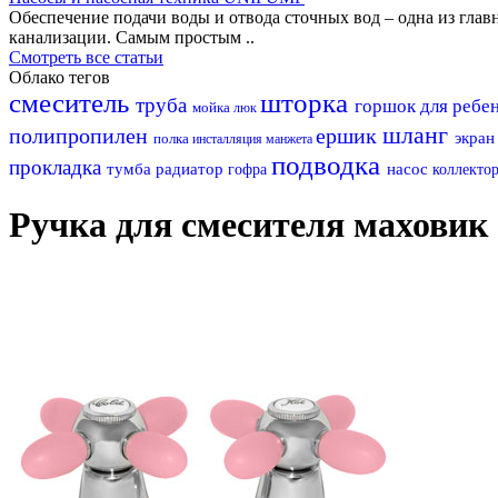
Обеспечение подачи воды и отвода сточных вод – одна из гл
канализации. Самым простым ..
Смотреть все статьи
Облако тегов
смеситель
шторка
труба
горшок для ребе
мойка
люк
шланг
полипропилен
ершик
экра
полка
инсталляция
манжета
подводка
прокладка
тумба
радиатор
насос
гофра
коллекто
Ручка для смесителя маховик 