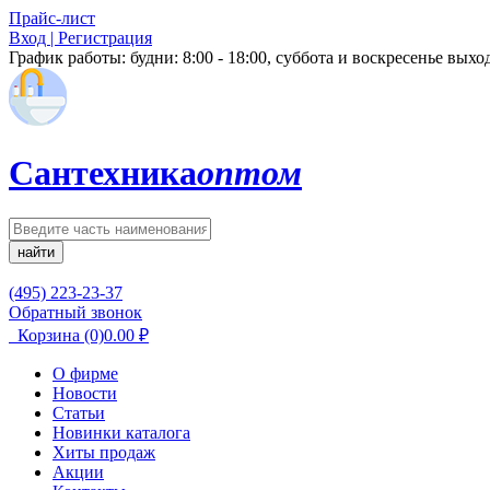
Прайс-лист
Вход | Регистрация
График работы:
будни: 8:00 - 18:00, суббота и воскресенье вых
Сантехника
оптом
найти
(495) 223-23-37
Обратный звонок
Корзина
(0)
0.00
₽
О фирме
Новости
Статьи
Новинки каталога
Хиты продаж
Акции