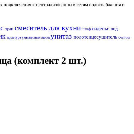
их подключения к централизованным сетям водоснабжения и
нс
смеситель для кухни
сиденье
пнд
трап
шкаф
унитаз
ик
полотенцесушитель
арматура
умывальник
ванна
счетчик
ца (комплект 2 шт.)