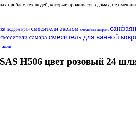
авных проблем тех людей, которые проживают в домах, не имеющ
санфая
смесители эконом
нка
поддон
кран
смесители матрикс
смеситель для ванной
ковр
смесители самара
н
р
сифон
SAS H506 цвет розовый 24 шли