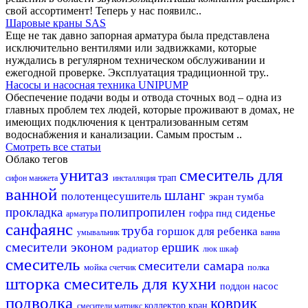
свой ассортимент! Теперь у нас появилс..
Шаровые краны SAS
Еще не так давно запорная арматура была представлена
исключительно вентилями или задвижками, которые
нуждались в регулярном техническом обслуживании и
ежегодной проверке. Эксплуатация традиционной тру..
Насосы и насосная техника UNIPUMP
Обеспечение подачи воды и отвода сточных вод – одна из
главных проблем тех людей, которые проживают в домах, не
имеющих подключения к централизованным сетям
водоснабжения и канализации. Самым простым ..
Смотреть все статьи
Облако тегов
унитаз
смеситель для
трап
сифон
манжета
инсталляция
ванной
шланг
полотенцесушитель
экран
тумба
полипропилен
прокладка
сиденье
пнд
гофра
арматура
санфаянс
труба
горшок для ребенка
умывальник
ванна
смесители эконом
ершик
радиатор
люк
шкаф
смеситель
смесители самара
мойка
полка
счетчик
шторка
смеситель для кухни
насос
поддон
подводка
коврик
коллектор
кран
смесители матрикс