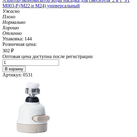
Аэратор-экономизатор воды насадка для смесителя '2 в 1' ST
M003-P (М22 и M24) универсальный
Ужасно
Плохо
Нормально
Хорошо
Отлично
Упаковка: 144
Розничная цена:
302
₽
Оптовая цена доступна после регистрации
В корзину
Артикул: 0531