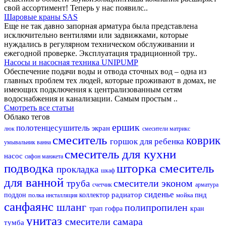
свой ассортимент! Теперь у нас появилс..
Шаровые краны SAS
Еще не так давно запорная арматура была представлена
исключительно вентилями или задвижками, которые
нуждались в регулярном техническом обслуживании и
ежегодной проверке. Эксплуатация традиционной тру..
Насосы и насосная техника UNIPUMP
Обеспечение подачи воды и отвода сточных вод – одна из
главных проблем тех людей, которые проживают в домах, не
имеющих подключения к централизованным сетям
водоснабжения и канализации. Самым простым ..
Смотреть все статьи
Облако тегов
ершик
полотенцесушитель
экран
люк
смесители матрикс
смеситель
коврик
горшок для ребенка
умывальник
ванна
смеситель для кухни
насос
сифон
манжета
подводка
шторка
смеситель
прокладка
шкаф
для ванной
смесители эконом
труба
счетчик
арматура
сиденье
радиатор
пнд
поддон
полка
коллектор
мойка
инсталляция
санфаянс
шланг
полипропилен
трап
гофра
кран
унитаз
смесители самара
тумба