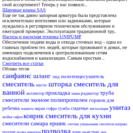
свой ассортимент! Теперь у нас появилс..
Шаровые краны SAS
Еще не так давно запорная арматура была представлена
исключительно вентилями или задвижками, которые
нуждались в регулярном техническом обслуживании и
ежегодной проверке. Эксплуатация традиционной тру..
Насосы и насосная техника UNIPUMP
Обеспечение подачи воды и отвода сточных вод – одна из
главных проблем тех людей, которые проживают в домах, не
имеющих подключения к централизованным сетям
водоснабжения и канализации. Самым простым ..
Смотреть все статьи
Облако тегов
санфаянс
шланг
полотенцесушитель
пнд
смеситель
шторка
смеситель для
насос
ванной
прокладка
труба
радиатор
коллектор
ванна
смесители эконом
полипропилен
горшок для
унитаз
ребенка
сиденье
экран
тумба
гофра
манжета
инсталляция
смеситель для кухни
коврик
мойка
сифон
смесители самара
ершик
счетчик
умывальник
смесители матрикс
подводка
поддон
полка
кран
трап
арматура
шкаф
люк