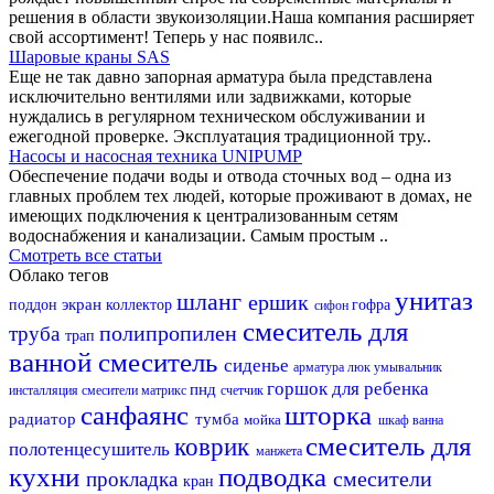
решения в области звукоизоляции.Наша компания расширяет
свой ассортимент! Теперь у нас появилс..
Шаровые краны SAS
Еще не так давно запорная арматура была представлена
исключительно вентилями или задвижками, которые
нуждались в регулярном техническом обслуживании и
ежегодной проверке. Эксплуатация традиционной тру..
Насосы и насосная техника UNIPUMP
Обеспечение подачи воды и отвода сточных вод – одна из
главных проблем тех людей, которые проживают в домах, не
имеющих подключения к централизованным сетям
водоснабжения и канализации. Самым простым ..
Смотреть все статьи
Облако тегов
унитаз
шланг
ершик
экран
поддон
коллектор
гофра
сифон
смеситель для
полипропилен
труба
трап
ванной
смеситель
сиденье
арматура
люк
умывальник
горшок для ребенка
пнд
инсталляция
смесители матрикс
счетчик
санфаянс
шторка
радиатор
тумба
мойка
шкаф
ванна
смеситель для
коврик
полотенцесушитель
манжета
кухни
подводка
смесители
прокладка
кран