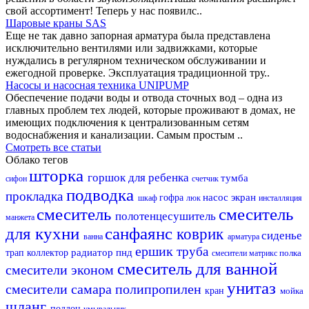
свой ассортимент! Теперь у нас появилс..
Шаровые краны SAS
Еще не так давно запорная арматура была представлена
исключительно вентилями или задвижками, которые
нуждались в регулярном техническом обслуживании и
ежегодной проверке. Эксплуатация традиционной тру..
Насосы и насосная техника UNIPUMP
Обеспечение подачи воды и отвода сточных вод – одна из
главных проблем тех людей, которые проживают в домах, не
имеющих подключения к централизованным сетям
водоснабжения и канализации. Самым простым ..
Смотреть все статьи
Облако тегов
шторка
горшок для ребенка
тумба
сифон
счетчик
подводка
прокладка
насос
экран
гофра
шкаф
люк
инсталляция
смеситель
смеситель
полотенцесушитель
манжета
для кухни
санфаянс
коврик
сиденье
ванна
арматура
ершик
труба
радиатор
пнд
трап
коллектор
полка
смесители матрикс
смеситель для ванной
смесители эконом
унитаз
смесители самара
полипропилен
кран
мойка
шланг
поддон
умывальник