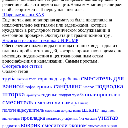
решения в области звукоизоляции.Наша компания расширяет
свой ассортимент! Теперь у нас появилс..
Шаровые краны SAS
Еще не так давно запорная арматура была представлена
исключительно вентилями или задвижками, которые
нуждались в регулярном техническом обслуживании и
ежегодной проверке. Эксплуатация традиционной тру..
Насосы и насосная техника UNIPUMP
Обеспечение подачи воды и отвода сточных вод – одна из
главных проблем тех людей, которые проживают в домах, не
имеющих подключения к централизованным сетям
водоснабжения и канализации. Самым простым ..
Смотреть все статьи
Облако тегов
смеситель для
труба
горшок для ребенка
трап
счетчик
ванной
санфаянс
подводка
ершик
насос
гофра
шторка
полипропилен
сиденье
тумба
поддон
арматура
смеситель
смесители самара
шкаф
шланг
полотенцесушитель
пнд
смесители матрикс
ванна
люк
унитаз
прокладка
коллектор
мойка
инсталляция
сифон
манжета
коврик
смесители эконом
радиатор
экран
умывальник