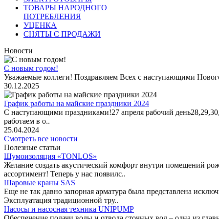
ТОВАРЫ НАРОДНОГО
ПОТРЕБЛЕНИЯ
УЦЕНКА
СНЯТЫ С ПРОДАЖИ
Новости
С новым годом!
Уважаемые коллеги! Поздравляем Всех с наступающими Новог
30.12.2025
График работы на майские праздники 2024
С наступающими праздниками!27 апреля рабочий день28,29,30,1 
работаем в о..
25.04.2024
Смотреть все новости
Полезные статьи
Шумоизоляция «TONLOS»
Желание создать акустический комфорт внутри помещений рож
ассортимент! Теперь у нас появилс..
Шаровые краны SAS
Еще не так давно запорная арматура была представлена исклю
Эксплуатация традиционной тру..
Насосы и насосная техника UNIPUMP
Обеспечение подачи воды и отвода сточных вод – одна из гл