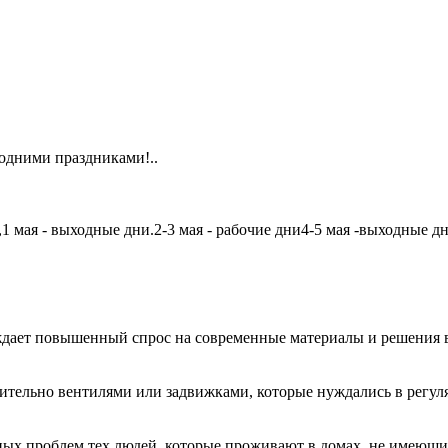
одними праздниками!..
мая - выходные дни.2-3 мая - рабочие дни4-5 мая -выходные дни6
дает повышенный спрос на современные материалы и решения в
чительно вентилями или задвижками, которые нуждались в регу
авных проблем тех людей, которые проживают в домах, не имеющ