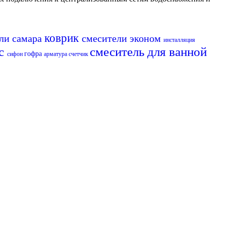
коврик
ли самара
смесители эконом
инсталляция
нс
смеситель для ванной
гофра
сифон
арматура
счетчик