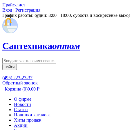
Прайс-лист
Вход | Регистрация
График работы:
будни: 8:00 - 18:00, суббота и воскресенье вых
Сантехника
оптом
найти
(495) 223-23-37
Обратный звонок
Корзина
(0)
0.00
₽
О фирме
Новости
Статьи
Новинки каталога
Хиты продаж
Акции