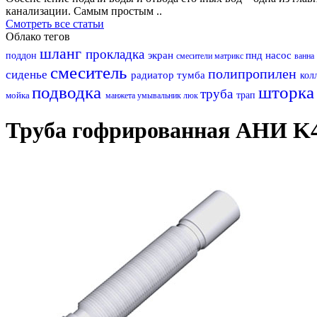
канализации. Самым простым ..
Смотреть все статьи
Облако тегов
шланг
прокладка
экран
пнд
насос
поддон
смесители матрикс
ванна
смеситель
полипропилен
сиденье
радиатор
тумба
кол
подводка
шторк
труба
мойка
трап
манжета
умывальник
люк
Труба гофрированная АНИ K40