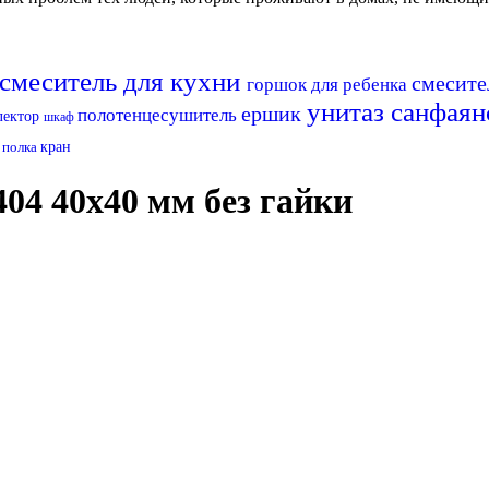
смеситель для кухни
смесите
горшок для ребенка
унитаз
санфая
ершик
полотенцесушитель
лектор
шкаф
а
полка
кран
4 40х40 мм без гайки