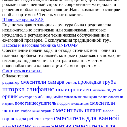
рождает повышенный спрос на современные материалы и
решения в области звукоизоляции.Наша компания расширяет
свой ассортимент! Теперь у нас появилс..
Шаровые краны SAS
Еще не так давно запорная арматура была представлена
исключительно вентилями или задвижками, которые
нуждались в регулярном техническом обслуживании и
ежегодной проверке. Эксплуатация традиционной тру..
Насосы и насосная техника UNIPUMP
Обеспечение подачи воды и отвода сточных вод – одна из
главных проблем тех людей, которые проживают в домах, не
имеющих подключения к централизованным сетям
водоснабжения и канализации. Самым простым ..
Смотреть все статьи
Облако тегов
смесители самара
прокладка
труба
радиатор
счетчик
шторка
санфаянс
полипропилен
сиденье
манжета
ершик
тумба
пнд
мойка
кран
полка
арматура
умывальник
люк
смесители
смесители
полотенцесушитель
поддон
матрикс
инсталляция
смеситель
шланг
эконом
экран
насос
гофра
ванна
смеситель для ванной
горшок для ребенка
трап
унитаз
смеситель для
коврик
коллектор
сифон