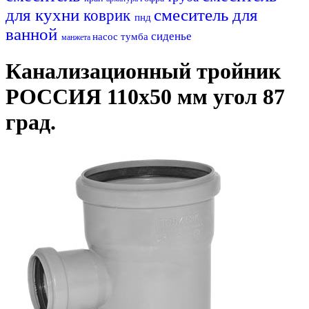
для кухни
смеситель для
коврик
пнд
ванной
сиденье
насос
тумба
манжета
Канализационный тройник
РОССИЯ 110х50 мм угол 87
град.