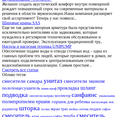
Желание создать акустический комфорт внутри помещений
рождает повышенный спрос на современные материалы и
решения в области звукоизоляции.Наша компания расширяет
свой ассортимент! Теперь у нас появилс..
Шаровые краны SAS
Еще не так давно запорная арматура была представлена
исключительно вентилями или задвижками, которые
нуждались в регулярном техническом обслуживании и
ежегодной проверке. Эксплуатация традиционной тру..
Насосы и насосная техника UNIPUMP
Обеспечение подачи воды и отвода сточных вод – одна из
главных проблем тех людей, которые проживают в домах, не
имеющих подключения к централизованным сетям
водоснабжения и канализации. Самым простым ..
Смотреть все статьи
Облако тегов
унитаз
смесители самара
смесители эконом
шланг
прокладка
полотенцесушитель
ванна
шкаф
подводка
санфаянс
коллектор
смесители матрикс
умывальник
полипропилен
ершик
горшок для ребенка
инсталляция
люк
шторка
радиатор
экран
полка
трап
мойка
поддон
счетчик
сифон
смеситель
смеситель
труба
кран
гофра
арматура