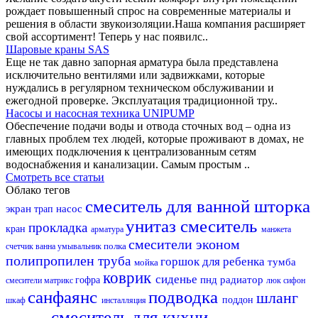
рождает повышенный спрос на современные материалы и
решения в области звукоизоляции.Наша компания расширяет
свой ассортимент! Теперь у нас появилс..
Шаровые краны SAS
Еще не так давно запорная арматура была представлена
исключительно вентилями или задвижками, которые
нуждались в регулярном техническом обслуживании и
ежегодной проверке. Эксплуатация традиционной тру..
Насосы и насосная техника UNIPUMP
Обеспечение подачи воды и отвода сточных вод – одна из
главных проблем тех людей, которые проживают в домах, не
имеющих подключения к централизованным сетям
водоснабжения и канализации. Самым простым ..
Смотреть все статьи
Облако тегов
смеситель для ванной
шторка
экран
насос
трап
унитаз
смеситель
прокладка
кран
арматура
манжета
смесители эконом
полка
счетчик
ванна
умывальник
полипропилен
труба
горшок для ребенка
тумба
мойка
коврик
сиденье
пнд
радиатор
гофра
смесители матрикс
люк
сифон
санфаянс
подводка
шланг
поддон
шкаф
инсталляция
смеситель для кухни