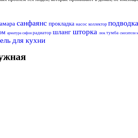
санфаянс
подводк
самара
прокладка
насос
коллектор
шторка
шланг
ном
радиатор
тумба
арматура
сифон
люк
смесители 
ель для кухни
ружная