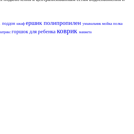
а
ершик
полипропилен
поддон
мойка
полка
шкаф
умывальник
коврик
горшок для ребенка
матрикс
манжета