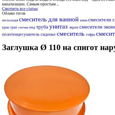
канализации. Самым простым ..
Смотреть все статьи
Облако тегов
смеситель для ванной
смесители 
инсталляция
ванна
унитаз
смесители эко
труба
пнд
экран
кран
трап
счетчик
смеситель
смесит
полотенцесушитель
сиденье
гофра
Заглушка Ø 110 на спигот на