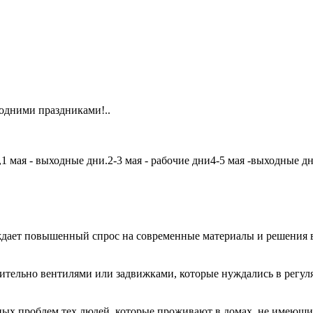
одними праздниками!..
мая - выходные дни.2-3 мая - рабочие дни4-5 мая -выходные дни6
дает повышенный спрос на современные материалы и решения в
чительно вентилями или задвижками, которые нуждались в регу
авных проблем тех людей, которые проживают в домах, не имеющ