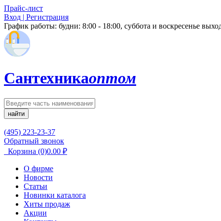
Прайс-лист
Вход | Регистрация
График работы:
будни: 8:00 - 18:00, суббота и воскресенье вых
Сантехника
оптом
найти
(495) 223-23-37
Обратный звонок
Корзина
(0)
0.00
₽
О фирме
Новости
Статьи
Новинки каталога
Хиты продаж
Акции