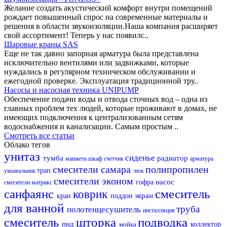
Желание создать акустический комфорт внутри помещений
рождает повышенный спрос на современные материалы и
решения в области звукоизоляции.Наша компания расширяет
свой ассортимент! Теперь у нас появилс..
Шаровые краны SAS
Еще не так давно запорная арматура была представлена
исключительно вентилями или задвижками, которые
нуждались в регулярном техническом обслуживании и
ежегодной проверке. Эксплуатация традиционной тру..
Насосы и насосная техника UNIPUMP
Обеспечение подачи воды и отвода сточных вод – одна из
главных проблем тех людей, которые проживают в домах, не
имеющих подключения к централизованным сетям
водоснабжения и канализации. Самым простым ..
Смотреть все статьи
Облако тегов
унитаз
сиденье
тумба
радиатор
манжета
шкаф
счетчик
арматура
смесители самара
полипропилен
трап
умывальник
люк
смесители эконом
насос
гофра
смесители матрикс
санфаянс
смеситель
коврик
экран
кран
поддон
для ванной
труба
полотенцесушитель
инсталляция
смеситель
шторка
подводка
пнд
мойка
коллектор