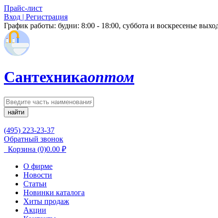
Прайс-лист
Вход | Регистрация
График работы:
будни: 8:00 - 18:00, суббота и воскресенье вых
Сантехника
оптом
найти
(495) 223-23-37
Обратный звонок
Корзина
(0)
0.00
₽
О фирме
Новости
Статьи
Новинки каталога
Хиты продаж
Акции