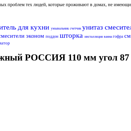
авных проблем тех людей, которые проживают в домах, не имеющ
итель для кухни
унитаз
смесите
умывальник
счетчик
шторка
смесители эконом
см
поддон
гофра
инсталляция
ванна
иатор
жный РОССИЯ 110 мм угол 87 