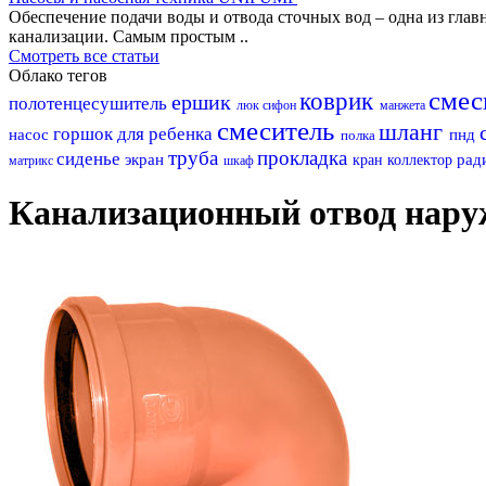
Обеспечение подачи воды и отвода сточных вод – одна из гл
канализации. Самым простым ..
Смотреть все статьи
Облако тегов
смес
коврик
ершик
полотенцесушитель
люк
сифон
манжета
смеситель
шланг
горшок для ребенка
насос
пнд
полка
труба
прокладка
сиденье
экран
рад
кран
коллектор
матрикс
шкаф
Канализационный отвод нару