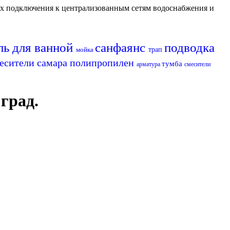
их подключения к централизованным сетям водоснабжения и
ль для ванной
санфаянс
подводка
мойка
трап
есители самара
полипропилен
тумба
арматура
смесители
град.