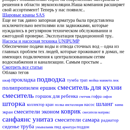
решения в области звукоизоляции.Наша компания расширяет
свой ассортимент! Теперь у нас появилс..
Шаровые краны SAS
Еще не так давно запорная арматура была представлена
исключительно вентилями или задвижками, которые
нуждались в регулярном техническом обслуживании и
ежегодной проверке. Эксплуатация традиционной тру..
Насосы и насосная техника UNIPUMP
Обеспечение подачи воды и отвода сточных вод – одна из
главных проблем тех людей, которые проживают в домах, не
имеющих подключения к централизованным сетям
водоснабжения и канализации. Самым простым ..
Смотреть все статьи
Облако тегов
подводка
прокладка
тумба
трап
мойка
шкаф
манжета
люк
смеситель для кухни
полипропилен
ершик
смеситель
горшок для ребенка
гофра
счетчик
сифон
шторка
шланг
насос
коллектор
кран
полка
инсталляция
ванна
коврик
смесители эконом
экран
смесители матрикс
санфаянс
унитаз
смесители самара
радиатор
труба
сиденье
пнд
поддон
умывальник
арматура