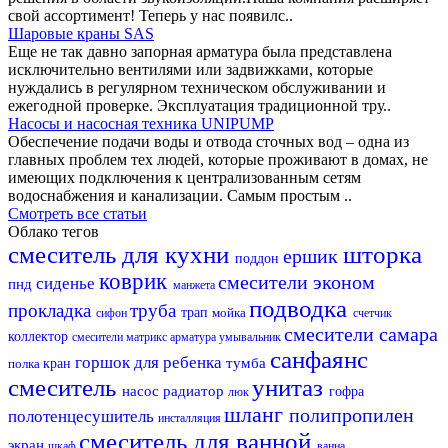
свой ассортимент! Теперь у нас появилс..
Шаровые краны SAS
Еще не так давно запорная арматура была представлена
исключительно вентилями или задвижками, которые
нуждались в регулярном техническом обслуживании и
ежегодной проверке. Эксплуатация традиционной тру..
Насосы и насосная техника UNIPUMP
Обеспечение подачи воды и отвода сточных вод – одна из
главных проблем тех людей, которые проживают в домах, не
имеющих подключения к централизованным сетям
водоснабжения и канализации. Самым простым ..
Смотреть все статьи
Облако тегов
смеситель для кухни
шторка
ершик
поддон
коврик
смесители эконом
сиденье
пнд
манжета
подводка
прокладка
труба
трап
мойка
сифон
счетчик
смесители самара
коллектор
смесители матрикс
арматура
умывальник
санфаянс
горшок для ребенка
тумба
полка
кран
смеситель
унитаз
насос
радиатор
гофра
люк
шланг
полипропилен
полотенцесушитель
инсталляция
смеситель для ванной
экран
шкаф
ванна