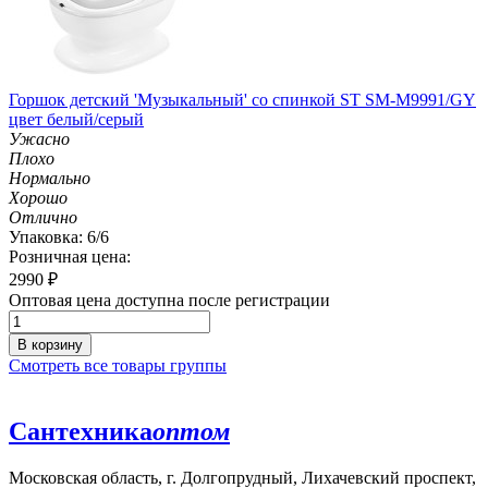
Горшок детский 'Музыкальный' со спинкой ST SM-M9991/GY
цвет белый/серый
Ужасно
Плохо
Нормально
Хорошо
Отлично
Упаковка: 6/6
Розничная цена:
2990
₽
Оптовая цена доступна после регистрации
В корзину
Смотреть все товары группы
Сантехника
оптом
Московская область, г. Долгопрудный, Лихачевский проспект,