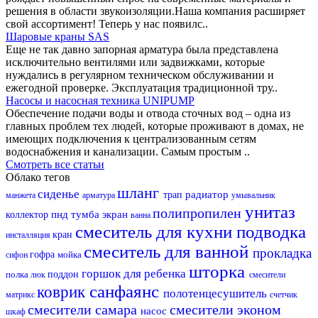
решения в области звукоизоляции.Наша компания расширяет
свой ассортимент! Теперь у нас появилс..
Шаровые краны SAS
Еще не так давно запорная арматура была представлена
исключительно вентилями или задвижками, которые
нуждались в регулярном техническом обслуживании и
ежегодной проверке. Эксплуатация традиционной тру..
Насосы и насосная техника UNIPUMP
Обеспечение подачи воды и отвода сточных вод – одна из
главных проблем тех людей, которые проживают в домах, не
имеющих подключения к централизованным сетям
водоснабжения и канализации. Самым простым ..
Смотреть все статьи
Облако тегов
шланг
сиденье
радиатор
трап
манжета
арматура
умывальник
унитаз
полипропилен
пнд
тумба
экран
коллектор
ванна
смеситель для кухни
подводка
кран
инсталляция
смеситель для ванной
прокладка
гофра
мойка
сифон
шторка
горшок для ребенка
полка
поддон
люк
смесители
санфаянс
коврик
полотенцесушитель
матрикс
счетчик
смесители самара
смесители эконом
насос
шкаф