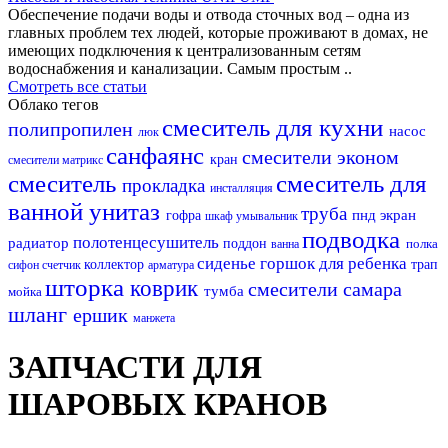
Обеспечение подачи воды и отвода сточных вод – одна из
главных проблем тех людей, которые проживают в домах, не
имеющих подключения к централизованным сетям
водоснабжения и канализации. Самым простым ..
Смотреть все статьи
Облако тегов
смеситель для кухни
полипропилен
насос
люк
санфаянс
смесители эконом
кран
смесители матрикс
смеситель
смеситель для
прокладка
инсталляция
ванной
унитаз
труба
пнд
экран
гофра
шкаф
умывальник
подводка
полотенцесушитель
радиатор
поддон
полка
ванна
сиденье
горшок для ребенка
коллектор
трап
сифон
счетчик
арматура
шторка
коврик
смесители самара
тумба
мойка
шланг
ершик
манжета
ЗАПЧАСТИ ДЛЯ
ШАРОВЫХ КРАНОВ