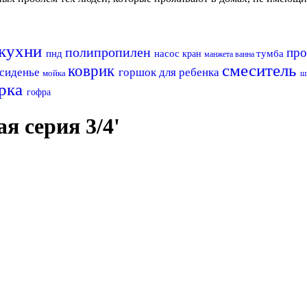
 кухни
полипропилен
про
пнд
насос
тумба
кран
манжета
ванна
смеситель
коврик
сиденье
горшок для ребенка
мойка
ш
рка
гофра
я серия 3/4'