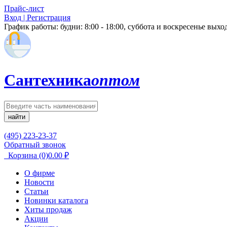
Прайс-лист
Вход | Регистрация
График работы:
будни: 8:00 - 18:00, суббота и воскресенье вых
Сантехника
оптом
найти
(495) 223-23-37
Обратный звонок
Корзина
(0)
0.00
₽
О фирме
Новости
Статьи
Новинки каталога
Хиты продаж
Акции