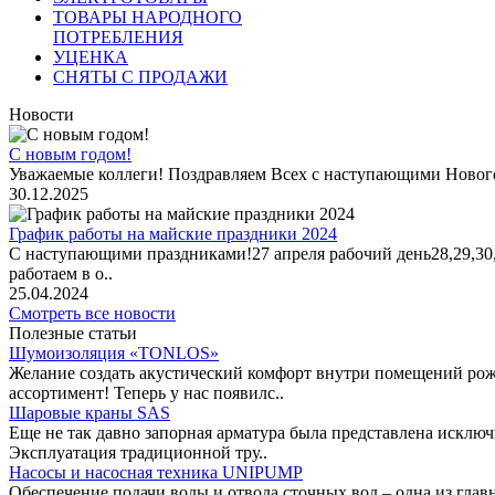
ТОВАРЫ НАРОДНОГО
ПОТРЕБЛЕНИЯ
УЦЕНКА
СНЯТЫ С ПРОДАЖИ
Новости
С новым годом!
Уважаемые коллеги! Поздравляем Всех с наступающими Новог
30.12.2025
График работы на майские праздники 2024
С наступающими праздниками!27 апреля рабочий день28,29,30,1 
работаем в о..
25.04.2024
Смотреть все новости
Полезные статьи
Шумоизоляция «TONLOS»
Желание создать акустический комфорт внутри помещений рож
ассортимент! Теперь у нас появилс..
Шаровые краны SAS
Еще не так давно запорная арматура была представлена исклю
Эксплуатация традиционной тру..
Насосы и насосная техника UNIPUMP
Обеспечение подачи воды и отвода сточных вод – одна из гл