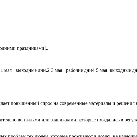
одними праздниками!..
мая - выходные дни.2-3 мая - рабочие дни4-5 мая -выходные дни6
дает повышенный спрос на современные материалы и решения в
чительно вентилями или задвижками, которые нуждались в регу
авных проблем тех людей, которые проживают в домах, не имеющ