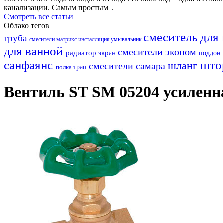
канализации. Самым простым ..
Смотреть все статьи
Облако тегов
смеситель для
труба
смесители матрикс
инсталляция
умывальник
для ванной
смесители эконом
радиатор
экран
поддон
санфаянс
што
шланг
смесители самара
полка
трап
Вентиль ST SM 05204 усиленна