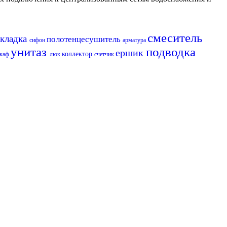
смеситель
кладка
полотенцесушитель
сифон
арматура
унитаз
подводка
ершик
коллектор
каф
люк
счетчик