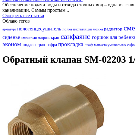
Обеспечение подачи воды и отвода сточных вод – одна из гл
канализации. Самым простым ..
Смотреть все статьи
Облако тегов
сме
полотенцесушитель
радиатор
полка
мойка
арматура
инсталляция
санфаянс
сиденье
горшок для ребенк
кран
смесители матрикс
эконом
прокладка
поддон
трап
гофра
шкаф
манжета
умывальник
сиф
Обратный клапан SM-02203 1/2