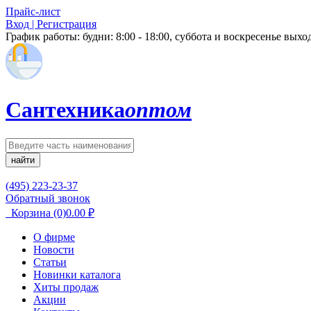
Прайс-лист
Вход | Регистрация
График работы:
будни: 8:00 - 18:00, суббота и воскресенье вых
Сантехника
оптом
найти
(495) 223-23-37
Обратный звонок
Корзина
(0)
0.00
₽
О фирме
Новости
Статьи
Новинки каталога
Хиты продаж
Акции