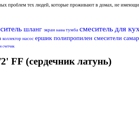
авных проблем тех людей, которые проживают в домах, не имеющ
ситель
смеситель для ку
шланг
экран
тумба
ванна
ершик
полипропилен
смесители сама
а
насос
коллектор
он
счетчик
' FF (сердечник латунь)