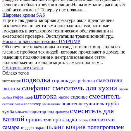
решения в области звукоизоляции.Наша компания расширяет
свой ассортимент! Теперь у нас появилс..
Шаровые краны SAS
Еще не так давно запорная арматура была представлена
исключительно вентилями или задвижками, которые
нуждались в регулярном техническом обслуживании и
ежегодной проверке. Эксплуатация традиционной тру..
Насосы и насосная техника UNIPUMP
Обеспечение подачи воды и отвода сточных вод – одна из
главных проблем тех людей, которые проживают в домах, не
имеющих подключения к централизованным сетям
водоснабжения и канализации. Самым простым ..
Смотреть все статьи
Облако тегов
подводка
смесители
горшок для ребенка
инсталляция
санфаянс
смеситель для кухни
эконом
сифон
шторка
смеситель
сиденье
насос
мойка
гофра
шкаф
труба
полотенцесушитель
коллектор
счетчик
ванна
умывальник
смеситель для
тумба
радиатор
пнд
манжета
арматура
ванной
ершик
смесители
прокладка
трап
полка
шланг
коврик
самара
полипропилен
экран
поддон