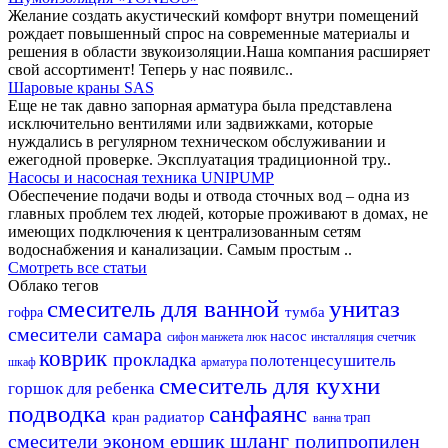
Желание создать акустический комфорт внутри помещений
рождает повышенный спрос на современные материалы и
решения в области звукоизоляции.Наша компания расширяет
свой ассортимент! Теперь у нас появилс..
Шаровые краны SAS
Еще не так давно запорная арматура была представлена
исключительно вентилями или задвижками, которые
нуждались в регулярном техническом обслуживании и
ежегодной проверке. Эксплуатация традиционной тру..
Насосы и насосная техника UNIPUMP
Обеспечение подачи воды и отвода сточных вод – одна из
главных проблем тех людей, которые проживают в домах, не
имеющих подключения к централизованным сетям
водоснабжения и канализации. Самым простым ..
Смотреть все статьи
Облако тегов
смеситель для ванной
унитаз
тумба
гофра
смесители самара
насос
сифон
манжета
люк
инсталляция
счетчик
коврик
прокладка
полотенцесушитель
шкаф
арматура
смеситель для кухни
горшок для ребенка
подводка
санфаянс
радиатор
кран
трап
ванна
шланг
смесители эконом
ершик
полипропилен