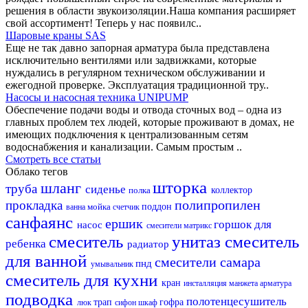
решения в области звукоизоляции.Наша компания расширяет
свой ассортимент! Теперь у нас появилс..
Шаровые краны SAS
Еще не так давно запорная арматура была представлена
исключительно вентилями или задвижками, которые
нуждались в регулярном техническом обслуживании и
ежегодной проверке. Эксплуатация традиционной тру..
Насосы и насосная техника UNIPUMP
Обеспечение подачи воды и отвода сточных вод – одна из
главных проблем тех людей, которые проживают в домах, не
имеющих подключения к централизованным сетям
водоснабжения и канализации. Самым простым ..
Смотреть все статьи
Облако тегов
шторка
шланг
труба
сиденье
полка
коллектор
полипропилен
прокладка
мойка
поддон
ванна
счетчик
санфаянс
ершик
горшок для
насос
смесители матрикс
смеситель
унитаз
смеситель
ребенка
радиатор
для ванной
смесители самара
пнд
умывальник
смеситель для кухни
кран
инсталляция
манжета
арматура
подводка
полотенцесушитель
трап
гофра
люк
сифон
шкаф