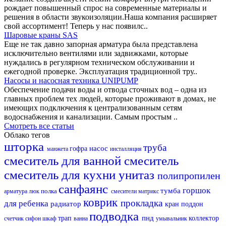
рождает повышенный спрос на современные материалы и
решения в области звукоизоляции.Наша компания расширяет
свой ассортимент! Теперь у нас появилс..
Шаровые краны SAS
Еще не так давно запорная арматура была представлена
исключительно вентилями или задвижками, которые
нуждались в регулярном техническом обслуживании и
ежегодной проверке. Эксплуатация традиционной тру..
Насосы и насосная техника UNIPUMP
Обеспечение подачи воды и отвода сточных вод – одна из
главных проблем тех людей, которые проживают в домах, не
имеющих подключения к централизованным сетям
водоснабжения и канализации. Самым простым ..
Смотреть все статьи
Облако тегов
шторка
труба
насос
гофра
манжета
инсталляция
смеситель для ванной
смеситель
смеситель для кухни
унитаз
полипропилен
санфаянс
горшок
тумба
полка
арматура
люк
смесители матрикс
коврик
прокладка
для ребенка
радиатор
кран
поддон
подводка
пнд
трап
коллектор
счетчик
сифон
шкаф
ванна
умывальник