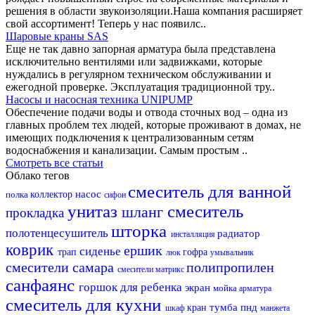
решения в области звукоизоляции.Наша компания расширяет
свой ассортимент! Теперь у нас появилс..
Шаровые краны SAS
Еще не так давно запорная арматура была представлена
исключительно вентилями или задвижками, которые
нуждались в регулярном техническом обслуживании и
ежегодной проверке. Эксплуатация традиционной тру..
Насосы и насосная техника UNIPUMP
Обеспечение подачи воды и отвода сточных вод – одна из
главных проблем тех людей, которые проживают в домах, не
имеющих подключения к централизованным сетям
водоснабжения и канализации. Самым простым ..
Смотреть все статьи
Облако тегов
смеситель для ванной
насос
полка
коллектор
сифон
унитаз
смеситель
шланг
прокладка
шторка
полотенцесушитель
радиатор
инсталляция
коврик
ершик
сиденье
трап
гофра
люк
умывальник
смесители самара
полипропилен
смесители матрикс
санфаянс
горшок для ребенка
экран
мойка
арматура
смеситель для кухни
тумба
пнд
кран
шкаф
манжета