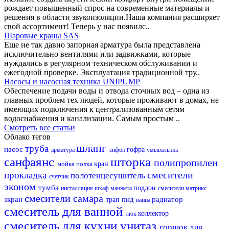
рождает повышенный спрос на современные материалы и
решения в области звукоизоляции.Наша компания расширяет
свой ассортимент! Теперь у нас появилс..
Шаровые краны SAS
Еще не так давно запорная арматура была представлена
исключительно вентилями или задвижками, которые
нуждались в регулярном техническом обслуживании и
ежегодной проверке. Эксплуатация традиционной тру..
Насосы и насосная техника UNIPUMP
Обеспечение подачи воды и отвода сточных вод – одна из
главных проблем тех людей, которые проживают в домах, не
имеющих подключения к централизованным сетям
водоснабжения и канализации. Самым простым ..
Смотреть все статьи
Облако тегов
шланг
труба
насос
гофра
арматура
сифон
умывальник
санфаянс
шторка
полипропилен
мойка
полка
кран
смесители
прокладка
полотенцесушитель
счетчик
эконом
тумба
поддон
инсталляция
шкаф
манжета
смесители матрикс
смесители самара
экран
пнд
радиатор
трап
ванна
смеситель для ванной
коллектор
люк
смеситель для кухни
унитаз
горшок для