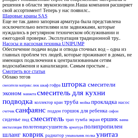
решения в области звукоизоляции.Наша компания расширяет
свой ассортимент! Теперь у нас появилс..
Шаровые краны SAS
Еще не так давно запорная арматура была представлена
исключительно вентилями или задвижками, которые
нуждались в регулярном техническом обслуживании и
ежегодной проверке. Эксплуатация традиционной тру..
Насосы и насосная техника UNIPUMP
Обеспечение подачи воды и отвода сточных вод – одна из
главных проблем тех людей, которые проживают в домах, не
имеющих подключения к централизованным сетям
водоснабжения и канализации. Самым простым ..
Смотреть все статьи
Облако тегов
шторка
смесители
гофра
смесители матрикс
люк
шкаф
смеситель для кухни
эконом
манжета
подводка
труба
прокладка
насос
коллектор
кран
мойка
санфаянс
горшок для ребенка
поддон
счетчик
сифон
смеситель
ершик
сиденье
пнд
тумба
экран
трап
ванна
полипропилен
полотенцесушитель
инсталляция
арматура
унитаз
шланг
коврик
радиатор
полка
умывальник