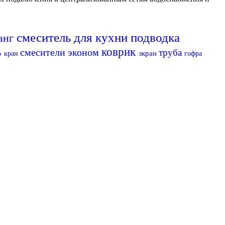
смеситель для кухни
подводка
анг
ь
коврик
смесители эконом
труба
экран
кран
гофра