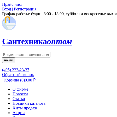
Прайс-лист
Вход | Регистрация
График работы:
будни: 8:00 - 18:00, суббота и воскресенье вых
Сантехника
оптом
найти
(495) 223-23-37
Обратный звонок
Корзина
(0)
0.00
₽
О фирме
Новости
Статьи
Новинки каталога
Хиты продаж
Акции