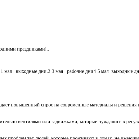
одними праздниками!..
мая - выходные дни.2-3 мая - рабочие дни4-5 мая -выходные дни6
дает повышенный спрос на современные материалы и решения в
чительно вентилями или задвижками, которые нуждались в регу
авных проблем тех людей, которые проживают в домах, не имеющ