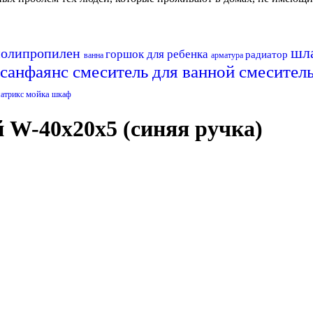
шл
полипропилен
горшок для ребенка
радиатор
ванна
арматура
санфаянс
смеситель для ванной
смесител
мойка
матрикс
шкаф
 W-40х20х5 (синяя ручка)