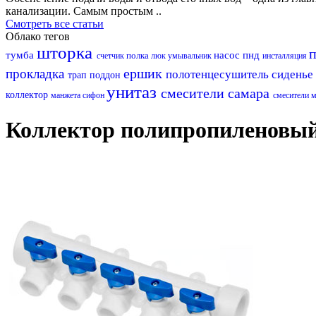
канализации. Самым простым ..
Смотреть все статьи
Облако тегов
шторка
тумба
насос
пнд
полка
счетчик
люк
умывальник
инсталляция
ершик
прокладка
полотенцесушитель
сиденье
трап
поддон
унитаз
смесители самара
коллектор
манжета
сифон
смесители 
Коллектор полипропиленовый