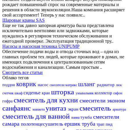
рождает повышенный спрос на современные материалы и
решения в области звукоизоляции.Наша компания расширяет
свой ассортимент! Теперь у нас появилс..
Шаровые краны SAS
Еще не так давно запорная арматура была представлена
исключительно вентилями или задвижками, которые
нуждались в регулярном техническом обслуживании и
ежегодной проверке. Эксплуатация традиционной тру..
Насосы и насосная техника UNIPUMP
Обеспечение подачи воды и отвода сточных вод – одна из
главных проблем тех людей, которые проживают в домах, не
имеющих подключения к централизованным сетям
водоснабжения и канализации. Самым простым ..
Смотреть все статьи
Облако тегов
коврик
шланг
насос
радиатор
поддон
смесители матрикс
люк
шторка
сиденье
кран
коллектор
счетчик
шкаф
умывальник
сифон
смеситель для кухни
смесители эконом
гофра
санфаянс
унитаз
смеситель
экран
манжета
арматура
смеситель для ванной
смесители
тумба
ванна
самара
ершик
труба
полотенцесушитель
пнд
трап