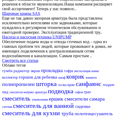
решения в области звукоизоляции.Наша компания расширяет
свой ассортимент! Теперь у нас появилс..
Шаровые краны SAS
Еще не так давно запорная арматура была представлена
исключительно вентилями или задвижками, которые
нуждались в регулярном техническом обслуживании и
ежегодной проверке. Эксплуатация традиционной тру..
Насосы и насосная техника UNIPUMP
Обеспечение подачи воды и отвода сточных вод – одна из
главных проблем тех людей, которые проживают в домах, не
имеющих подключения к централизованным сетям
водоснабжения и канализации. Самым простым ..
Смотреть все статьи
Облако тегов
прокладка
тумба
радиатор
экран
гофра
инсталляция
ванна
коврик
горшок для ребенка
коллектор
шкаф
манжета
шторка
санфаянс
полипропилен
полка
кран
поддон
подводка
пнд
трап
смесители матрикс
арматура
сифон
смеситель
ершик
смесители самара
умывальник
смеситель для ванной
сиденье
счетчик
смеситель для кухни
труба
полотенцесушитель