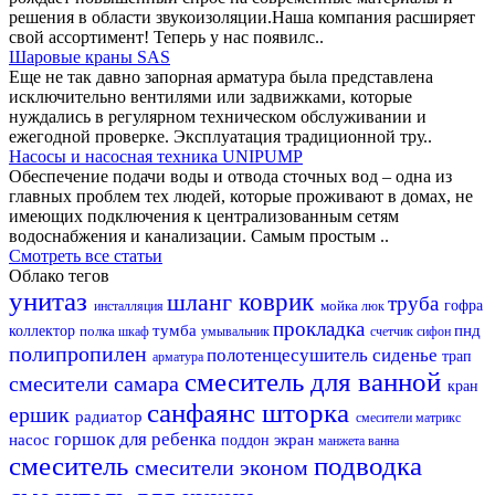
решения в области звукоизоляции.Наша компания расширяет
свой ассортимент! Теперь у нас появилс..
Шаровые краны SAS
Еще не так давно запорная арматура была представлена
исключительно вентилями или задвижками, которые
нуждались в регулярном техническом обслуживании и
ежегодной проверке. Эксплуатация традиционной тру..
Насосы и насосная техника UNIPUMP
Обеспечение подачи воды и отвода сточных вод – одна из
главных проблем тех людей, которые проживают в домах, не
имеющих подключения к централизованным сетям
водоснабжения и канализации. Самым простым ..
Смотреть все статьи
Облако тегов
унитаз
шланг
коврик
труба
мойка
гофра
инсталляция
люк
прокладка
тумба
пнд
коллектор
полка
шкаф
умывальник
счетчик
сифон
полипропилен
полотенцесушитель
сиденье
трап
арматура
смеситель для ванной
смесители самара
кран
санфаянс
шторка
ершик
радиатор
смесители матрикс
горшок для ребенка
насос
экран
поддон
манжета
ванна
смеситель
подводка
смесители эконом