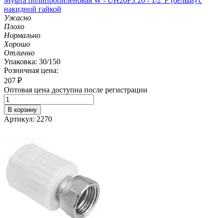
Муфта полипропиленовая W - UH20F3 20 - 1/2' F (белый) с
накидной гайкой
Ужасно
Плохо
Нормально
Хорошо
Отлично
Упаковка: 30/150
Розничная цена:
207
₽
Оптовая цена доступна после регистрации
В корзину
Артикул: 2270