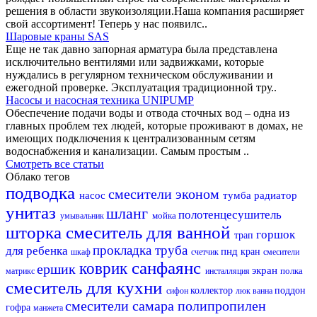
решения в области звукоизоляции.Наша компания расширяет
свой ассортимент! Теперь у нас появилс..
Шаровые краны SAS
Еще не так давно запорная арматура была представлена
исключительно вентилями или задвижками, которые
нуждались в регулярном техническом обслуживании и
ежегодной проверке. Эксплуатация традиционной тру..
Насосы и насосная техника UNIPUMP
Обеспечение подачи воды и отвода сточных вод – одна из
главных проблем тех людей, которые проживают в домах, не
имеющих подключения к централизованным сетям
водоснабжения и канализации. Самым простым ..
Смотреть все статьи
Облако тегов
подводка
смесители эконом
насос
тумба
радиатор
унитаз
шланг
полотенцесушитель
мойка
умывальник
шторка
смеситель для ванной
горшок
трап
прокладка
труба
для ребенка
пнд
кран
шкаф
счетчик
смесители
санфаянс
коврик
ершик
экран
полка
матрикс
инсталляция
смеситель для кухни
коллектор
поддон
сифон
люк
ванна
смесители самара
полипропилен
гофра
манжета