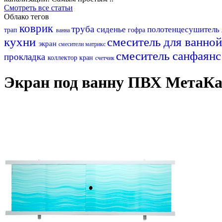
Смотреть все статьи
Облако тегов
коврик
труба
сиденье
полотенцесушитель
трап
гофра
ванна
кухни
смеситель для ванно
экран
смесители матрикс
смеситель
санфаян
прокладка
коллектор
кран
счетчик
Экран под ванну ПВХ МетаКа