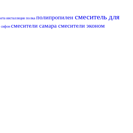
смеситель для
полипропилен
полка
жета
инсталляция
з
смесители самара
смесители эконом
сифон