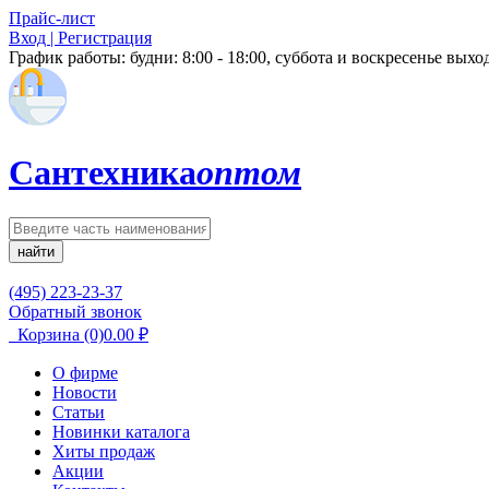
Прайс-лист
Вход | Регистрация
График работы:
будни: 8:00 - 18:00, суббота и воскресенье вых
Сантехника
оптом
найти
(495) 223-23-37
Обратный звонок
Корзина
(0)
0.00
₽
О фирме
Новости
Статьи
Новинки каталога
Хиты продаж
Акции