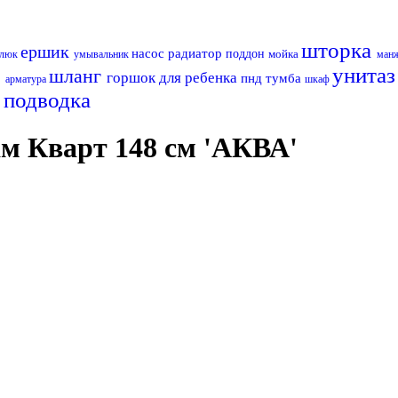
шторка
ершик
насос
радиатор
поддон
мойка
люк
умывальник
ман
й
унита
шланг
горшок для ребенка
пнд
тумба
арматура
шкаф
с
подводка
м Кварт 148 см 'АКВА'