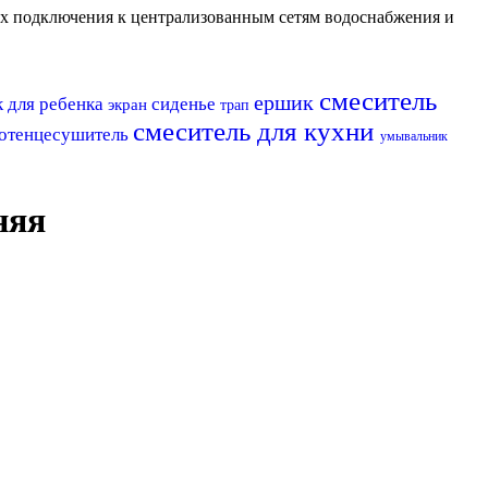
их подключения к централизованным сетям водоснабжения и
смеситель
ершик
 для ребенка
сиденье
экран
трап
смеситель для кухни
отенцесушитель
умывальник
няя