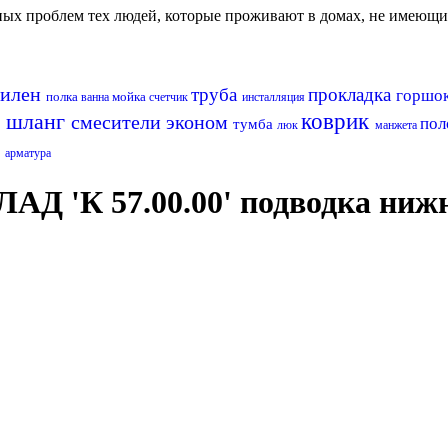
авных проблем тех людей, которые проживают в домах, не имеющ
пилен
труба
прокладка
горшок
полка
мойка
ванна
счетчик
инсталляция
а
шланг
коврик
смесители эконом
пол
тумба
люк
манжета
а
арматура
ЛАД 'К 57.00.00' подводка ниж