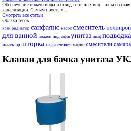
Обеспечение подачи воды и отвода сточных вод – одна из гл
канализации. Самым простым ..
Смотреть все статьи
Облако тегов
санфаянс
смеситель
полипро
радиатор
насос
кран
для ванной
унитаз
подводк
пнд
поддон
сифон
шкаф
шторка
смесители самар
коллектор
гофра
смесители матрикс
Клапан для бачка унитаза УК