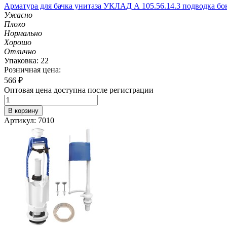
Арматура для бачка унитаза УКЛАД А 105.56.14.3 подводка бо
Ужасно
Плохо
Нормально
Хорошо
Отлично
Упаковка: 22
Розничная цена:
566
₽
Оптовая цена доступна после регистрации
В корзину
Артикул: 7010