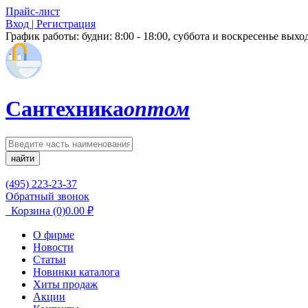
Прайс-лист
Вход | Регистрация
График работы:
будни: 8:00 - 18:00, суббота и воскресенье вых
Сантехника
оптом
найти
(495) 223-23-37
Обратный звонок
Корзина
(0)
0.00
₽
О фирме
Новости
Статьи
Новинки каталога
Хиты продаж
Акции