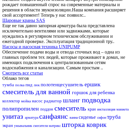
рождает повышенный спрос на современные материалы и
решения в области звукоизоляции.Наша компания расширяет
свой ассортимент! Теперь у нас появилс..
Шаровые краны SAS
Еще не так давно запорная арматура была представлена
исключительно вентилями или задвижками, которые
нуждались в регулярном техническом обслуживании и
ежегодной проверке. Эксплуатация традиционной тру..
Насосы и насосная техника UNIPUMP
Обеспечение подачи воды и отвода сточных вод – одна из
главных проблем тех людей, которые проживают в домах, не
имеющих подключения к централизованным сетям
водоснабжения и канализации. Самым простым ..
Смотреть все статьи
Облако тегов
ершик
полотенцесушитель
тумба
пнд
полка
люк
смеситель для ванной
горшок для ребенка
подводка
шланг
насос
радиатор
коллектор
мойка
смеситель
полипропилен
поддон
кран
инсталляция
манжета
унитаз
санфаянс
труба
сиденье
арматура
ванна
сифон
шторка
коврик
экран
умывальник
смесители матрикс