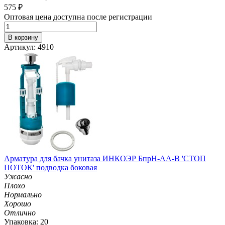
575
₽
Оптовая цена доступна после регистрации
В корзину
Артикул: 4910
Арматура для бачка унитаза ИНКОЭР БпрН-АА-В 'СТОП
ПОТОК' подводка боковая
Ужасно
Плохо
Нормально
Хорошо
Отлично
Упаковка: 20