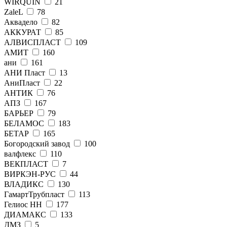
WIRQUIN
21
ZaleL
78
Аквадело
82
АККУРАТ
85
АЛВИСПЛАСТ
109
АМИТ
160
ани
161
АНИ Пласт
13
АниПласт
22
АНТИК
76
АПЗ
167
БАРЬЕР
79
БЕЛАМОС
183
БЕТАР
165
Богородский завод
100
валфлекс
110
ВЕКПЛАСТ
7
ВИРКЭН-РУС
44
ВЛАДИКС
130
ГамартТрубпласт
113
Гелиос НН
177
ДИАМАКС
133
ДМЗ
5