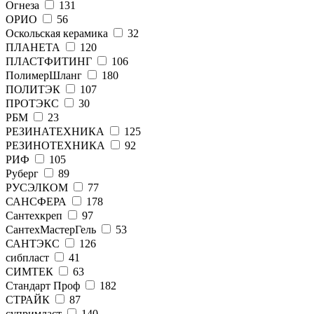
Огнеза
131
ОРИО
56
Оскольская керамика
32
ПЛАНЕТА
120
ПЛАСТФИТИНГ
106
ПолимерШланг
180
ПОЛИТЭК
107
ПРОТЭКС
30
РБМ
23
РЕЗИНАТЕХНИКА
125
РЕЗИНОТЕХНИКА
92
РИФ
105
Руберг
89
РУСЭЛКОМ
77
САНСФЕРА
178
Сантехкреп
97
СантехМастерГель
53
САНТЭКС
126
сибпласт
41
СИМТЕК
63
Стандарт Проф
182
СТРАЙК
87
супримласт
140