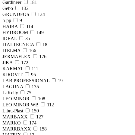
Gardineer
181
Gebo
132
GRUNDFOS
134
h-pp
9
HAIBA
114
HYDROOM
149
IDEAL
35
ITALTECNICA
18
ITELMA
166
JERMAFLEX
176
JIKA
172
KARMAT
111
KIROVIT
95
LAB PROFESSIONAL
19
LAGUNA
135
LaKelly
75
LEO MINOR
108
LEO MINOR WB
112
Libra-Plast
150
MARBAXX
127
MARKO
174
MARRBAXX
158
MATRIX
12