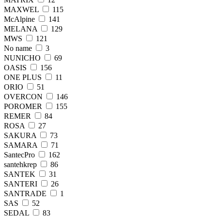
MAXWEL
115
McAlpine
141
MELANA
129
MWS
121
No name
3
NUNICHO
69
OASIS
156
ONE PLUS
11
ORIO
51
OVERCON
146
POROMER
155
REMER
84
ROSA
27
SAKURA
73
SAMARA
71
SantecPro
162
santehkrер
86
SANTEK
31
SANTERI
26
SANTRADE
1
SAS
52
SEDAL
83