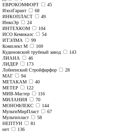
ЕВРОКОМФОРТ
45
ИзолГарант
68
ИНКОПЛАСТ
49
ИнкоЭр
24
ИНТЕХКОМ
104
ИСО Кемикалс
54
ИТЭЛМА
99
Комплект М
169
Кудиновский трубный завод
143
ЛИАНА
46
ЛИДЕР
173
Лобненский Стройфарфор
28
МАГ
94
МЕТАКАМ
40
МЕТЕР
122
МИВ-Мастер
116
МИЛАНИЯ
70
МОНОФЛЕКС
144
МультиМирПласт
67
Мультипласт
58
НЕПТУН
81
нет
136