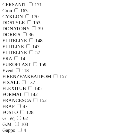
CERSANIT
171
Cron
163
CYKLON
170
DDSTYLE
153
DONATONY
39
DORRIS
36
ELITELINE
148
ELITLINE
147
ELITЕLINE
57
ERA
14
EUROPLAST
159
Event
118
FIRENZE/АКВАПРОМ
157
FIXALL
137
FLEXITUB
145
FORMAT
142
FRANCESCA
152
FRAP
47
FОSТО
128
G-Teq
62
G.M.
103
Gappo
4