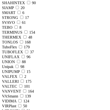
SHAHINTEX
90
SIAMP
20
SMART
6
STRONG
17
SVAVO
61
TEBO
8
TERMINUS
154
THERMEX
48
TONLOS
168
TuboFlex
179
TUBOFLEХ
37
UNIFLAX
96
UNION
88
Unipak
98
UNIPUMP
15
VALFEX
2
VALLERI
175
VALTEC
101
VANVENT
164
VASmann
139
VIDIMA
124
VIRPlast
50